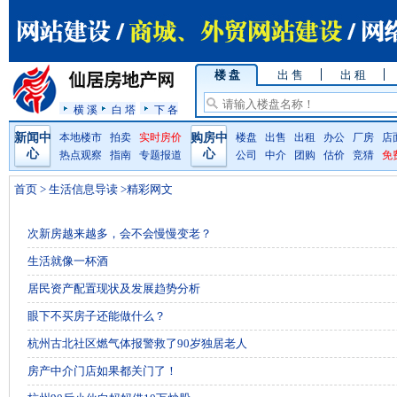
楼 盘
出 售
出 租
横 溪
白 塔
下 各
新闻中
本地楼市
拍卖
实时房价
购房中
楼盘
出售
出租
办公
厂房
店
心
心
热点观察
指南
专题报道
公司
中介
团购
估价
竞猜
免
首页
>
生活信息导读
>精彩网文
次新房越来越多，会不会慢慢变老？
生活就像一杯酒
居民资产配置现状及发展趋势分析
眼下不买房子还能做什么？
杭州古北社区燃气体报警救了90岁独居老人
房产中介门店如果都关门了！