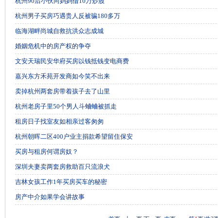
杭州90后小伙向妈妈借10万炒股
杭州男子买房巧遇贵人反被骗180多万
临海湖畔尚城自救抗洪众志成城
婚姻危机中的房产权的争夺
文安天瑞民安华府买房以钱抵钱变电商费
嘉兴东方禾苑开发商如今笑不出来
卖掉杭州两套房带着孩子去了山里
杭州老房子里50个男人斗蛐蛐被抓走
租房日子找室友如相亲过客匆匆
杭州朝晖二区400户业主捐款希望留住保安
买房与租房何谓房奴？
深圳夫妻卖两套房救助百只流浪犬
吉林女孩工作1年买房买车的秘密
房产中介如果学会讲故事