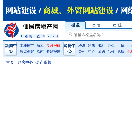
楼 盘
出 售
出 租
横 溪
白 塔
下 各
新闻中
本地楼市
拍卖
实时房价
购房中
楼盘
出售
出租
办公
厂房
店
心
心
热点观察
指南
专题报道
公司
中介
团购
估价
竞猜
免
首页
>
购房中心
>房产视频