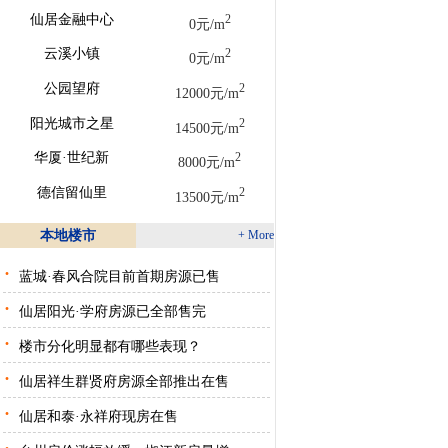
仙居金融中心
2
0元/m
云溪小镇
2
0元/m
公园望府
2
12000元/m
阳光城市之星
2
14500元/m
华厦·世纪新
2
8000元/m
德信留仙里
2
13500元/m
本地楼市
+ More
·
蓝城·春风合院目前首期房源已售
·
仙居阳光·学府房源已全部售完
·
楼市分化明显都有哪些表现？
·
仙居祥生群贤府房源全部推出在售
·
仙居和泰·永祥府现房在售
·