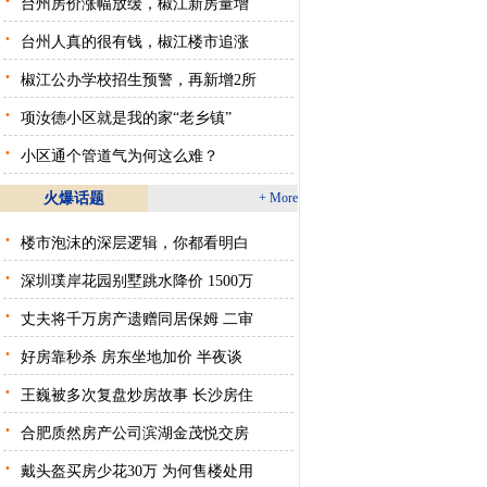
台州房价涨幅放缓，椒江新房量增
·
台州人真的很有钱，椒江楼市追涨
·
椒江公办学校招生预警，再新增2所
·
项汝德小区就是我的家“老乡镇”
·
小区通个管道气为何这么难？
火爆话题
+ More
·
楼市泡沫的深层逻辑，你都看明白
·
深圳璞岸花园别墅跳水降价 1500万
·
丈夫将千万房产遗赠同居保姆 二审
·
好房靠秒杀 房东坐地加价 半夜谈
·
王巍被多次复盘炒房故事 长沙房住
·
合肥质然房产公司滨湖金茂悦交房
·
戴头盔买房少花30万 为何售楼处用