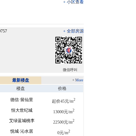
+ 小区查看
9757
+ 全部房源
微信呼叫
最新楼盘
+ More
楼盘
价格
德信·留仙里
2
起价45元/m
恒大世纪城
2
13000元/m
艾绿蓝城桃李
2
22500元/m
悦城·沁水居
2
0元/m