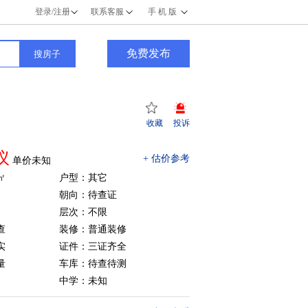
登录/注册
联系客服
手 机 版
免费发布
收藏
投诉
议
+ 估价参考
单价未知
㎡
户型：其它
朝向：待查证
层次：不限
查
装修：普通装修
实
证件：三证齐全
量
车库：待查待测
中学：未知