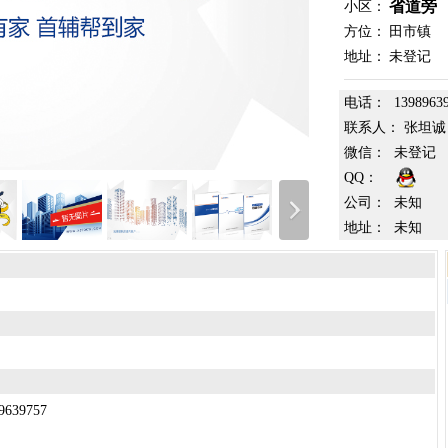
省道旁
小区：
方位：
田市镇
地址：
未登记
电话：
1398963
联系人：
张坦诚
微信：
未登记
QQ：
公司：
未知
地址：
未知
39757