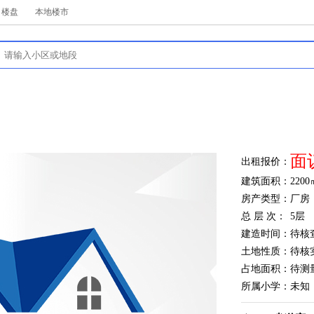
楼盘
本地楼市
面
出租报价：
建筑面积：
2200
房产类型：
厂房
总 层 次：
5层
建造时间：
待核
土地性质：
待核
占地面积：
待测
所属小学：
未知