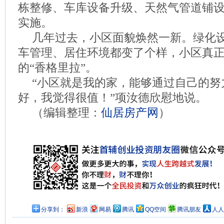
栋整修、车库设备升级、天然气管道铺
实施。
几年过去，小区面貌焕然一新。绿化
车管理、居住环境都变了个样，小区真
的“香格里拉”。
“小区就是我的家，能够通过自己的努
好，我觉得很值！”项汝德欣慰地说。
（编辑整理：
仙居房产网
）
分享到：
新浪
网易
腾讯
QQ空间
腾讯朋友
人人