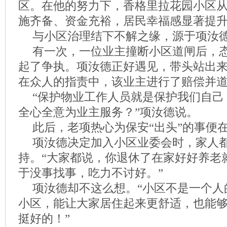
区。在他的努力下，香格里拉花园小区
施齐备、资金充裕，居民幸福感显著提
与小区治理结下不解之缘，源于项汝
有一次，一位业主撞断小区道闸后，
起了争执。项汝德正好遇见，带头站出
在众人的指责中，该业主进行了赔偿并
“保护物业工作人员就是保护我们自己
全心全意为业主服务？”项汝德说。
此后，老项热心为保安“出头”的事便
项汝德决定加入小区业委会时，家人
持。“大家都说，你退休了在家好好养老
于没事找事，吃力不讨好。”
项汝德却不这么想。“小区不是一个人
小区，能让大家居住起来更舒适，也能
挺好的！”