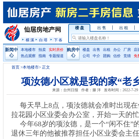
楼 盘
出 售
出 租
横 溪
白 塔
下 各
新闻中
本地楼市
拍卖
实时房价
购房中
楼盘
出售
出租
办公
厂房
店
心
心
热点观察
指南
专题报道
公司
中介
团购
估价
竞猜
免
首页
>本地楼市> 正文
项汝德小区就是我的家“老
来源：台州日报
作者：滕 洋
发布时间：2022-7-29
每天早上8点，项汝德就会准时出现在
拉花园小区业委会办公室，开始一天的
今年68岁的项汝德，是一个“闲不住”的
退休三年的他被推荐担任小区业委会主