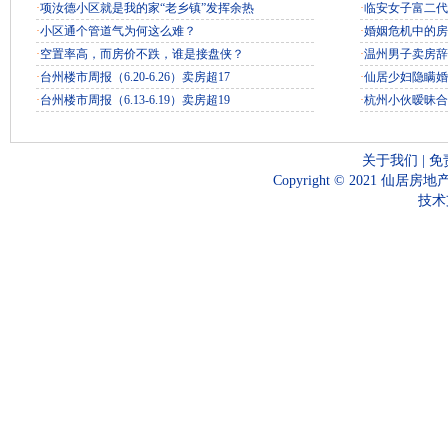
·
项汝德小区就是我的家“老乡镇”发挥余热
·
临安女子富二代
·
小区通个管道气为何这么难？
·
婚姻危机中的房
·
空置率高，而房价不跌，谁是接盘侠？
·
温州男子卖房辞
·
台州楼市周报（6.20-6.26）卖房超17
·
仙居少妇隐瞒婚
·
台州楼市周报（6.13-6.19）卖房超19
·
杭州小伙暧昧合
关于我们
|
免
Copyright © 2021 仙居房地
技术